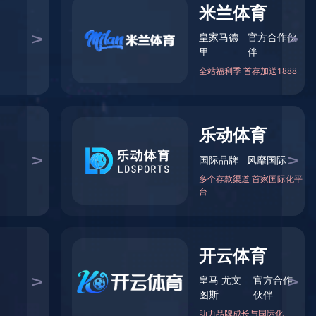
品之一，多年来始终专注于为各行各业提供全系统激光加工设备及
断推出新产品，了解详情请联系400-027-8558。