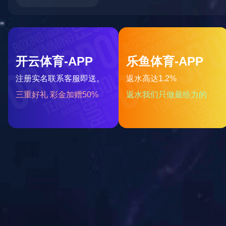
EM-Smart ONE激光打标机
上一个
产品详情
一、产品名称：激光清洗机