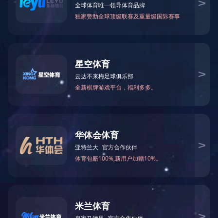
新能源电机定转子铁芯
更高自动化程度，可实现焊接、检
切割机CX-CC6060L /
行业动态
EM-Smart 系列
开云足球-开云足球（中国）双头双工位铁芯激光焊接机
电机定转子铁芯快速打样加工服务
水暖洁具行业
测、打码等智能焊接工序
新能源电机定转子铁芯
可通过切换工装模块，实现不同规
切割机CX-CC13130L /
新能源电机定转子铁芯激光焊接机
厨具五金行业
格产品生产
CX-CC3015激光切割机
开云足球-开云足球（中国）阀芯焊接工作站
包装赋码及标机
新能源汽车零配件激光焊接机
礼品定制
家电行业
激光焊接系
激光打标系列
列
模具制造行业中激光加工设备解决方案
光纤 / 紫外 / CO2 激光打标机
适用于各种材质和应用的标记需
开云足球-开云足球（中
低压电气行业
求
国）CX-CE-1500手持
焊接机_激光焊接机 /
开云足球-开云足球（中
国）机械手臂激光焊接