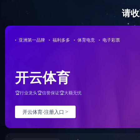
首页
产品中心