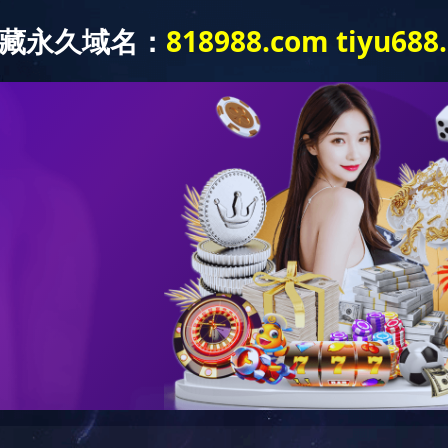
案例展示
服务支持
关于创恒
新闻中心
开云足球