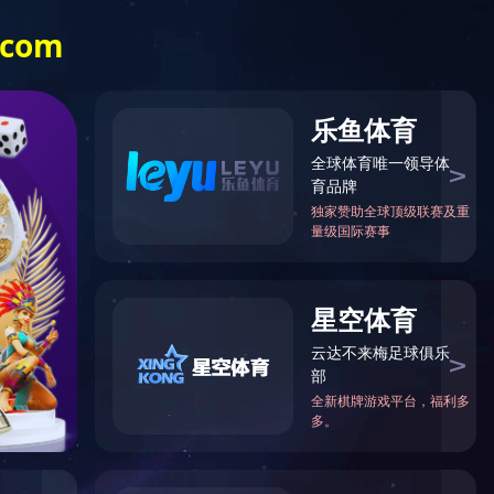
199-4500-
电话:
-开云足球（中国）
底部导航
5587