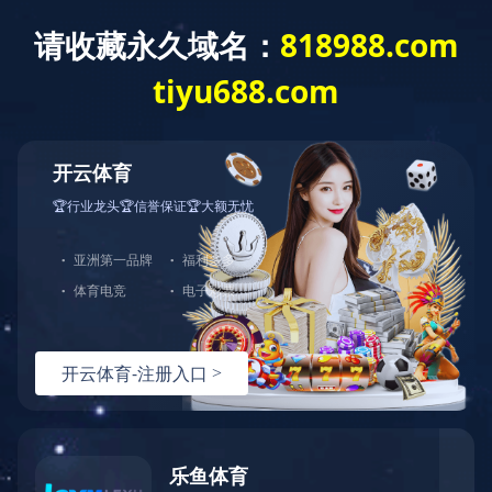
首页
产品中心
当前位置：
首页
>
开云足球-开云足球（中国）
案例展示
激光打标系列
开云足球-开云足球（中国）
Contact us
服务支持
激光切割系列
行业解决方案
光纤激光打标机
为各行各业提供全系统激光加工设备及自动化产线的解决方案
关于创恒
激光焊接系列
客户案例
紫外线激光打标机
精密激光切割机
汽车行业激光智能解决方案
新闻中心
激光智能生产线
创客说
走进创恒
CO2激光打标机
大幅激光切割机
开云足球-开云足球（中国）CX-CE-1500手持焊接机
轨道交通行业激光智能加工解决方案
武汉工
苏州工
无锡工
电话
邮箱
厂
厂
厂
服务热线：
开云足球-开云足球（中国）
激光清洗系列
科技创恒
公司新闻
在线飞行激光打标机
管材激光切割机
开云足球-开云足球（中国）机械手臂激光焊接机
新能源电机定子铁芯激光焊接产线
水泵风机行业
brand@ch027.c
400-027-
om
湖北省武
江苏省苏
江苏省无
底部导航
激光加工服务
加入创恒
展会活动
CX-3D系列激光打标机
电机定转子铁芯单工位激光焊接机
新能源电机转子铁芯自动检测压铆产线
开云足球-开云足球（中国）清洗机
眼镜行业
8558
汉市东湖
州市高新
锡市江阴