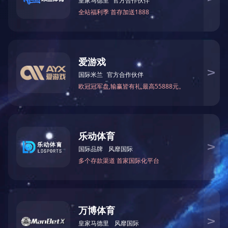
云足
注我
链接入
专注于为各行各业
球-
们
口
提供全系统激光加
产
服
开云
工设备及自动化产
品
务
客
微
足球
中
范
线的解决方案，拥
服
心
围
信
（中
有超15000+㎡大型
微
公
国）
现代化的生产基地
信
众
销售热
号
苏州工厂：苏
线：
州市高新区通安镇
199450
华金路292号1幢1
05587
（微信
层
同号）
无锡工厂：无
售后热
锡市江阴市港城大