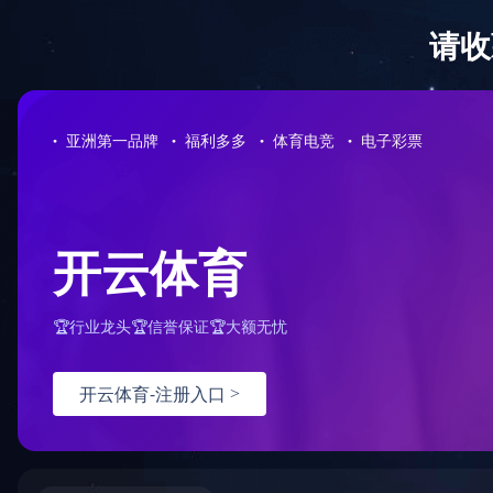
首页
产品中心
分享到
新浪微博
微信
百度贴吧
豆瓣
QQ好友
当前位置：
首页
>
产品中心
>
激光焊接系列
>
开云足球-开云足球（中
产品中心