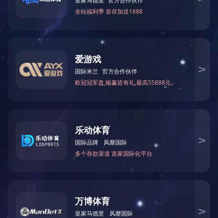
展会先知｜聚焦铁
2026-06-15
芯全链路工艺，开
云足球-开云足球
（中国）赴约2026
CWIEME上海线圈
盛会
2026 CWIEME 上海国际线圈、电机和变
压器制造展即将启幕，开云足球-开云足
球（中国）将携 CH-Core 新能源关键工
艺系列、CH-Pro 精密加工平台，亮相1J
31 展位。
展会活动
28年积淀，直面复
2026-06-05