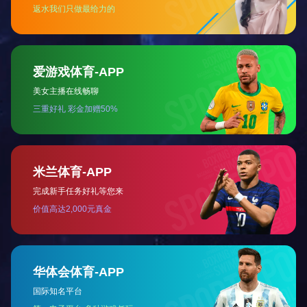
主要分为四个关键步骤，通俗易懂，无需
复杂专业知识就能理解。
行业动态
光纤激光打标机适
2026-04-15
用材料全解析：从
金属到非金属的精
确应用
凭借材料适配优势，光纤激光打标机已渗
透电子、五金、医疗、汽车、珠宝等领
域：电子行业打标元器件序列号与防伪
码；医疗行业标记不锈钢器械与钛合金植
入物；汽车行业刻印零部件追溯码；珠宝
行业实现个性化刻字，既提升产品辨识
度，又满足溯源与合规要求。