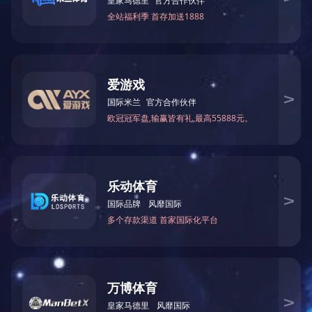
二、产品介绍
商用便携小款光纤激光打标机
轻巧便携，易于操作
超过80+材质DIY雕刻
精度高达0.01mm
使用寿命超过100000h+
三、产品特点