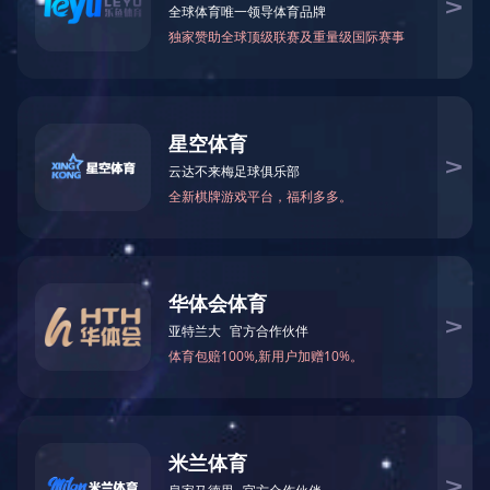
行业动态
EM-Smart 系列
开云足球-开云足球（中国）双头双工位铁芯激光焊接机
电机定转子铁芯快速打样加工服务
水暖洁具行业
新能源电机定转子铁芯激光焊接机
厨具五金行业
EM-Smart ONE激光打标机
开云足球-开云足球（中国）阀芯焊接工作站
包装赋码及标机
EM-Smart ONE激光打标机是开云足球-开云足球（中国）主营产品
之一，多年来始终专注于为各行各业提供全系统激光加工设备及自
动化产线的解决方案。与国内多家科研院所合作，不断推出新产
新能源汽车零配件激光焊接机
礼品定制
品，了解详情请联系400-027-8558。
家电行业
产品详情
模具制造行业中激光加工设备解决方案
一、产品名称：
EM-Smart ONE打激光标机
低压电气行业