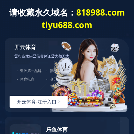
首页
分享到
产品中心
新浪微博
微信
案例展示
激光打标系列
百度贴吧
服务支持
激光切割系列
行业解决方案
光纤激光打标机
豆瓣
QQ好友
关于创恒
激光焊接系列
客户案例
紫外线激光打标机
精密激光切割机
汽车行业激光智能解决方案
新闻中心
激光智能生产线
创客说
走进创恒
CO2激光打标机
大幅激光切割机
开云足球-开云足球（中国）CX-CE-1500手持焊接机
轨道交通行业激光智能加工解决方案
开云足球-开云足球（中国）
激光清洗系列
科技创恒
公司新闻
在线飞行激光打标机
管材激光切割机
开云足球-开云足球（中国）机械手臂激光焊接机
新能源电机定子铁芯激光焊接产线
水泵风机行业
底部导航
激光加工服务
加入创恒
展会活动
CX-3D系列激光打标机
电机定转子铁芯单工位激光焊接机
新能源电机转子铁芯自动检测压铆产线
开云足球-开云足球（中国）清洗机
眼镜行业