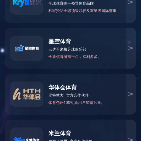
1
/
1
行业动态
EM-Smart 系列
开云足球-开云足球（中国）双头双工位铁芯激光焊接机
电机定转子铁芯快速打样加工服务
水暖洁具行业
电机定转子铁芯快速打样加工服务
新能源电机定转子铁芯激光焊接机
厨具五金行业
1套起订，0费用试样，
开云足球-开云足球（中国）阀芯焊接工作站
包装赋码及标机
无模具化加工，成本立省70%
48小时即可交付
精度高度±0.01mm
新能源汽车零配件激光焊接机
礼品定制
了解详情请联系400-027-8558。
家电行业
产品详情
模具制造行业中激光加工设备解决方案
低压电气行业