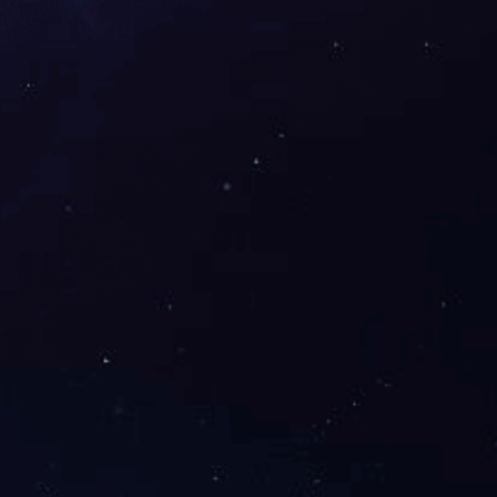
开云足球-开云足球（中国）水泵叶轮激光焊接机
2025-04-12
开云足球-开云足球（中国）水泵叶轮专用激光焊接机：引领
行业革新，赋能高效制造 关键词：水泵叶轮激光焊接、激光
焊接技术、开云足球-开云足球（中国）、智能...
水泵风机行业
|
导航链接入口
产品中心
服务范围