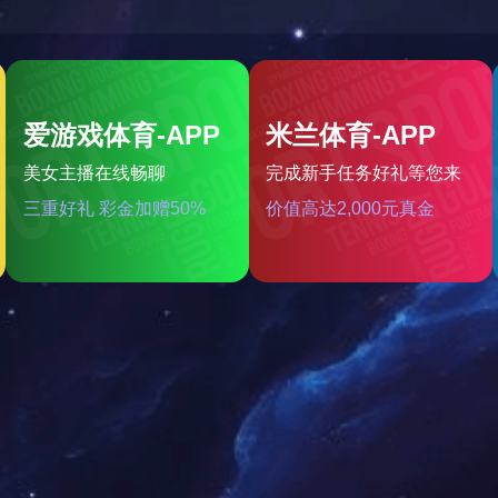
2025-01-14
一直以来，电机冲片生产都采用开模+冲压的形式进行，一台
新电机从研发到批量生产，需要经历大量的样品试制和验证，
而冲压...
汽车行业激光智能解决方案