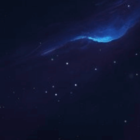
新能源汽车动力电池激光焊接解决方案
2025-01-20
新能源汽车的持续火热，也为动力电池企业带来了新机遇。新
能源汽车电池、电机、电控三大中心零部件中，动力电池在整
车成本...
汽车行业激光智能解决方案
|
关于我们