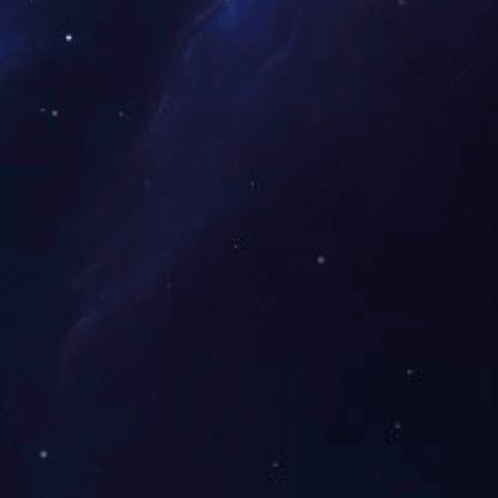
创恒新能源电机铁芯加工服务
2025-01-20
随着工业的不断发展，作为工业生产中的中心部件，新型电机
的研发需求不断增加，因而有着大量的样品测试和验证需求，
而以往...
汽车行业激光智能解决方案
上一页
1
2
3
4
5
下一页
|
开云足球-开
|
关注我们