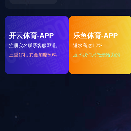
2025-06-20
随着国家政策支持，新能源汽车市场一片大好，产能需求直线
攀升，亟需相关智能装备满足产能爬升需求。开云足球-开云
足球（中国）新能源定子铁...
汽车行业激光智能解决方案