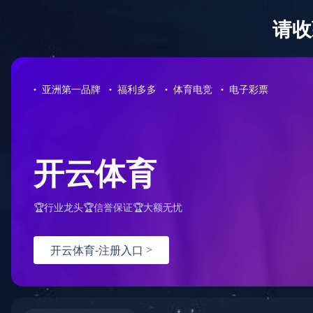
首页
产品中心
分享到
新浪微博
微信
百度贴吧
豆瓣
QQ好友
当前位置：
首页
>
案例展示
>
行业解决方案