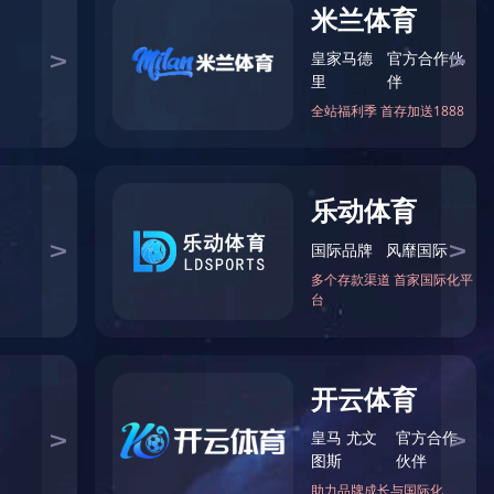
客说
紫外激光打标机：为胎压监测器外壳赋上清晰、永久