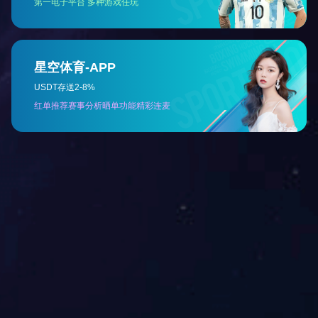
四、激光清洗技术的应用
高效清洗
：快速去除模具表面的污垢、锈迹等污染物，相较
于传统清洗方法效率更高、效果更佳。
无损清洗
：作为非接触式清洗方式，激光清洗不会造成模具
表面的机械损伤，保护了模具的原有精度和使用寿命。
总之，激光加工设备通过其在切割、焊接、打标和清洗等方面的
应用，极大地推动了模具制造行业的进步和发展。这些技术不仅
提升了工作效率和产品质量，也为实现更加环保和智能的生产模
式提供了可能