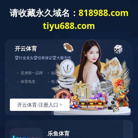
当前位置：
首页
>
案例展示
>
行业解决方案
>
模具制造行业
首页
清
空
记
产品中心
录
取消
历
史
案例展示
激光打标系列
清
记
空
录
服务支持
激光切割系列
行业解决方案
光纤激光打标机
记
录
历
关于创恒
激光焊接系列
客户案例
紫外线激光打标机
精密激光切割机
汽车行业激光智能解决方案
史
记
录
新闻中心
激光智能生产线
创客说
走进创恒
CO2激光打标机
大幅激光切割机
开云足球-开云足球（中国）CX-CE-1500手持焊接机
轨道交通行业激光智能加工解决方案
开云足球-开云足球（中国）
激光清洗系列
科技创恒
公司新闻
在线飞行激光打标机
管材激光切割机
开云足球-开云足球（中国）机械手臂激光焊接机
新能源电机定子铁芯激光焊接产线
水泵风机行业
底部导航
激光加工服务
加入创恒
展会活动
CX-3D系列激光打标机
电机定转子铁芯单工位激光焊接机
新能源电机转子铁芯自动检测压铆产线
开云足球-开云足球（中国）清洗机
眼镜行业