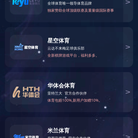
足球（中国） |
行业动态
EM-Smart 系列
开云足球-开云足球（中国）双头双工位铁芯激光焊接机
电机定转子铁芯快速打样加工服务
水暖洁具行业
模具制造行业全
链路激光加工解
新能源电机定转子铁芯激光焊接机
厨具五金行业
决方案
2025-02-25
开云足球-开云足球（中国）阀芯焊接工作站
包装赋码及标机
随着技术的进步，
激光加工设备已经
新能源汽车零配件激光焊接机
礼品定制
成为模具制造行业
中不可或缺的一部
家电行业
分。其应用不仅提
升了生产效率和产
模具制造行业中激光加工设备解决方案
品质量，还促进了
行...
低压电气行业
模具制造
行业中激
光加工设
备解决方