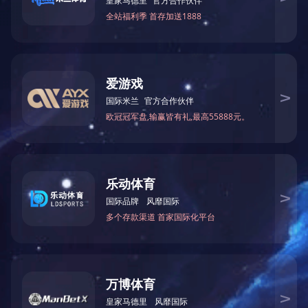
|
关于我们
案
专注于为各行各业
提供全系统激光加
工设备及自动化产
线的解决方案，拥
有超15000+㎡大型
现代化的生产基地
苏州工厂：苏
州市高新区通安镇
华金路292号1幢1
层