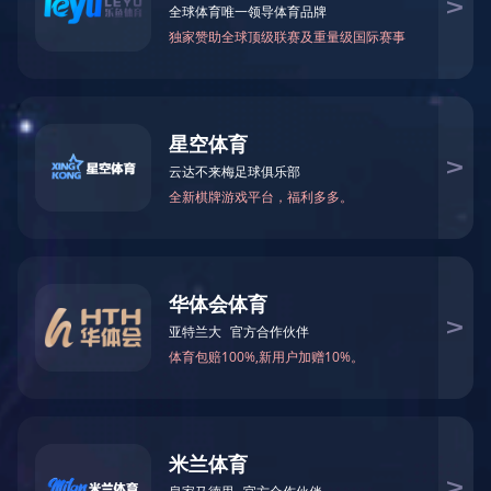
行业动态
EM-Smart 系列
开云足球-开云足球（中国）双头双工位铁芯激光焊接机
电机定转子铁芯快速打样加工服务
水暖洁具行业
新能源电机定转子铁芯激光焊接机
厨具五金行业
开云足球-开云足球（中国）阀芯焊接工作站
包装赋码及标机
新能源定转子铁芯快速打样解决方案
新能源汽车零配件激光焊接机
礼品定制
一直以来，电机冲片生产都采用开模+冲压的形式进行，一台新电
机从研发到批量生产，需要经历大量的样品试制和验证，而冲压的
工艺条件并不能满足样机试制的要求。一方面是加工周期太长，模
家电行业
具的开模时间很长，一套简易模都需要十多天，更不用说复合模、
级进模了。另一方面则是费用太高，主要是模具设计及制作成本比
模具制造行业中激光加工设备解决方案
较高昂且无法借由批量生产分摊，而且一旦设计发生更改，旧的模
具则无法再次使用，也造成了浪费。
低压电气行业
2025-01-14 17:48:53
参数
日期：