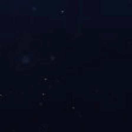
开云足球-开云足球（中国）双头双工位铁芯激光焊接机
上一篇:
新能源汽车电机定子铁心焊接检测线
下一篇:
紫外激光打标机：为胎压监测器外壳赋上清晰、永久