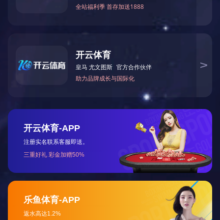
开发的一款产品CX-CC6060L光纤激光切割机，现已服务新能源
行业客户400+，可以加工任意图形的定子，转子，画好图纸即可
开始加工，且操作简单，无需开模，超高精度，极速打样，无后
处理，适用于新产品开发阶段的打样，以及复杂多孔型号产品的
小批量生产。
明显优势：
*24~48小时快速生产出高质量的电机铁芯样品
*明显减少生产时间和成本
*提供更大的灵活性，使设计更改更容易、更高效
*高精度，高一致性，无需二次加工。减少错误和浪费，更环保
*使用计算机辅助设计（CAD）软件创建电机关键的3D模型，然
后使用激光切割和焊接制造物理原型