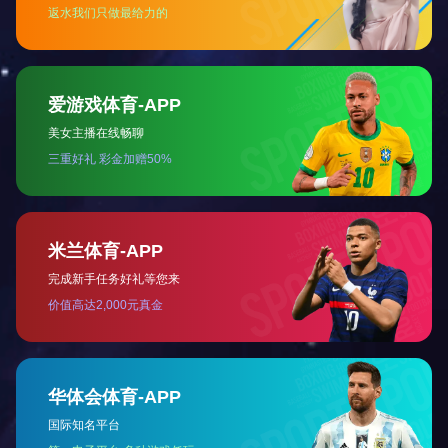
选择了，还节省成本。
上一篇:
开云足球-开云足球（中国）光纤激光打标在厨具行业
的应用
下一篇:
开云足球-开云足球（中国）在食品包装赋码上的应用
相关推荐
Related to recommend
|
开
|
关于我们
云足
专注于为各行各业