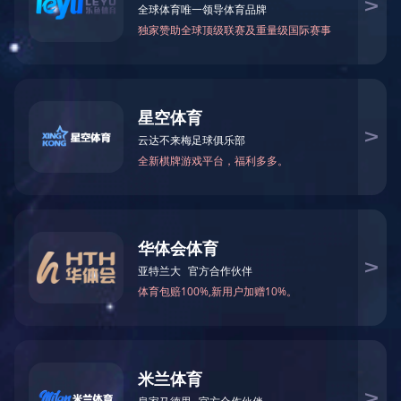
行业动态
EM-Smart 系列
开云足球-开云足球（中国）双头双工位铁芯激光焊接机
电机定转子铁芯快速打样加工服务
水暖洁具行业
新能源电机定转子铁芯激光焊接机
厨具五金行业
开云足球-开云足球（中国）阀芯焊接工作站
包装赋码及标机
开云足球-开云足球（中国）在厨具行业激
光切割应用
新能源汽车零配件激光焊接机
礼品定制
传统的厨具加工设备是使用数控冲床，再配合抛光、剪板折弯等多
道工序而终成型，这种加工效率是比较低的，做模具的时间长，成
家电行业
本大。金属激光切割机就是在这种厂家迫切需求的前提下产生的，
激光在我国的发展是非常迅速的。金属激光切割机可以直接对各种
厨具进行无模具制作，对于厨具加工行业有长远的意义。
模具制造行业中激光加工设备解决方案
低压电气行业
2025-01-21 10:14:38
参数
日期：