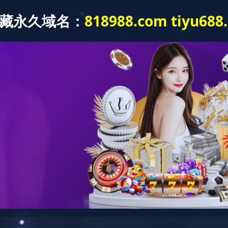
案例展示
服务支持
关于创恒
新闻中心
开云足球
先高效精密加工新时代——电机...