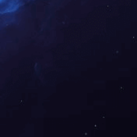
期，满足个性化定制和批量生产的双重需求。