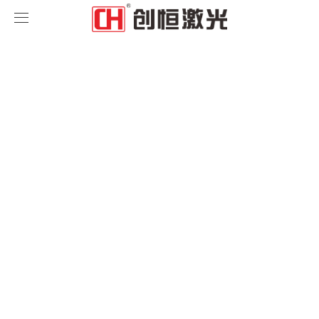
首页
产品中心
案例展示
激光打标系列
激光切割系列
行业解决方案
光纤激光打标机
激光焊接系列
紫外线激光打标机
精密激光切割机
汽车行业激光智能解决方案
激光智能生产线
CO2激光打标机
大幅激光切割机
开云足球-开云足球（中国）CX-CE-1500手持焊接机
轨道交通行业激光智能加工解决方案
激光清洗系列
在线飞行激光打标机
管材激光切割机
开云足球-开云足球（中国）机械手臂激光焊接机
新能源电机定子铁芯激光焊接产线
水泵风机行业
激光加工服务
CX-3D系列激光打标机
电机定转子铁芯单工位激光焊接机
新能源电机转子铁芯自动检测压铆产线
开云足球-开云足球（中国）清洗机