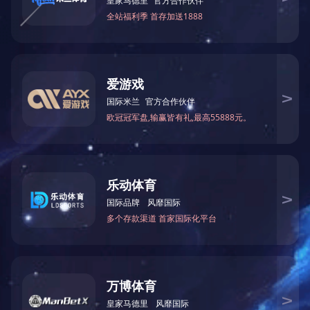
如今我们说的是不锈钢材质的餐具，我们知道餐具生产过程
中有一道工序就是焊接。为了能够把厨具做得更加精致完美，传
统焊接方式已很难完成理想的效果，故手持式激光焊接机应运而
生。
传统氩弧焊焊接效率不高，且针对焊接质量与效率更需要多
年氩弧焊焊接操作经验的技工完成，主要的是焊接过后的焊缝需