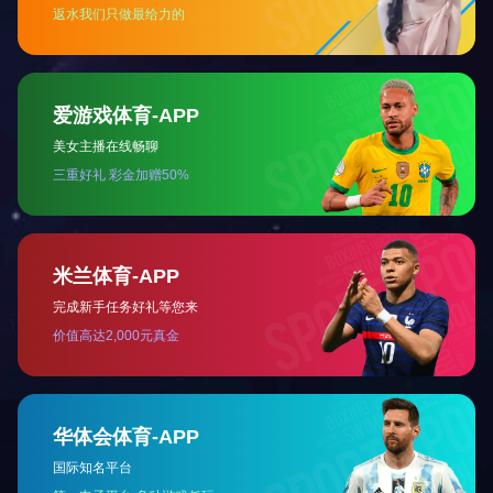
设备使用简单，不需要多年焊接专业的技工操作，普通员工
经过几天的培训使用就能熟练掌握焊接工艺。焊接过后的焊缝不
需要大量打磨抛光，焊接热影响区域非常小。
厨具因为激光焊接时热输入极低，焊接后的变形量很小，且
能够得到十分漂亮的焊接表面作用，焊接后续处理很少，手持式
激光焊接机能够减少或撤销巨大的抛光和整平工序上的人工成